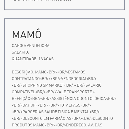
MAMÔ
CARGO:
VENDEDORA
SALÁRIO:
QUANTIDADE:
1
VAGAS
DESCRIÇÃO:
MAMO<BR/><BR/>ESTAMOS
CONTRATANDO<BR/><BR/>VENDEDOR(A)<BR/>
<BR/>SHOPPING SP MARKET<BR/><BR/>SALÁRIO
COMPATÍVEL<BR/><BR/>VALE TRANSPORTE +
REFEIÇÃO<BR/><BR/>ASSISTÊNCIA ODONTOLÓGICA<BR/>
<BR/>DAY OFF<BR/><BR/>TOTALPASS<BR/>
<BR/>PARCERIAS SAÚDE FÍSICA E MENTAL<BR/>
<BR/>DESCONTO EM FARMÁCIAS<BR/><BR/>DESCONTO
PRODUTOS MAMÔ<BR/><BR/>ENDEREÇO: AV. DAS