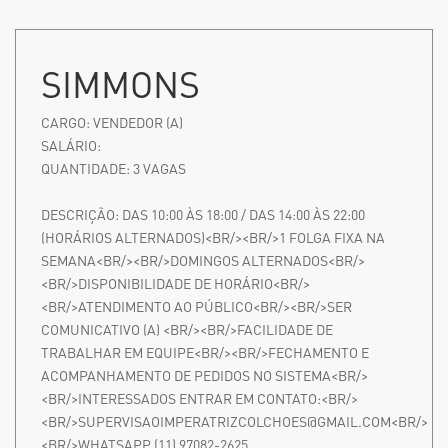
SIMMONS
CARGO:
VENDEDOR (A)
SALÁRIO:
QUANTIDADE:
3
VAGAS
DESCRIÇÃO:
DAS 10:00 ÀS 18:00 / DAS 14:00 ÀS 22:00
(HORÁRIOS ALTERNADOS)<BR/><BR/>1 FOLGA FIXA NA
SEMANA<BR/><BR/>DOMINGOS ALTERNADOS<BR/>
<BR/>DISPONIBILIDADE DE HORÁRIO<BR/>
<BR/>ATENDIMENTO AO PÚBLICO<BR/><BR/>SER
COMUNICATIVO (A) <BR/><BR/>FACILIDADE DE
TRABALHAR EM EQUIPE<BR/><BR/>FECHAMENTO E
ACOMPANHAMENTO DE PEDIDOS NO SISTEMA<BR/>
<BR/>INTERESSADOS ENTRAR EM CONTATO:<BR/>
<BR/>SUPERVISAOIMPERATRIZCOLCHOES@GMAIL.COM<BR/>
<BR/>WHATSAPP (11) 97082-2625