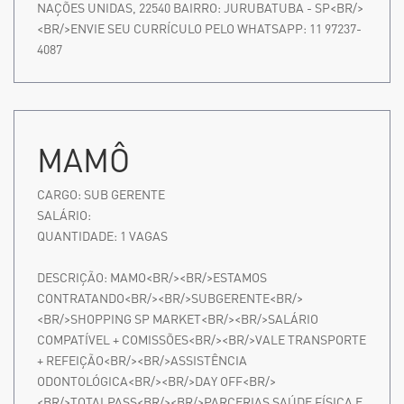
NAÇÕES UNIDAS, 22540 BAIRRO: JURUBATUBA - SP<BR/>
<BR/>ENVIE SEU CURRÍCULO PELO WHATSAPP: 11 97237-
4087
MAMÔ
CARGO:
SUB GERENTE
SALÁRIO:
QUANTIDADE:
1
VAGAS
DESCRIÇÃO:
MAMO<BR/><BR/>ESTAMOS
CONTRATANDO<BR/><BR/>SUBGERENTE<BR/>
<BR/>SHOPPING SP MARKET<BR/><BR/>SALÁRIO
COMPATÍVEL + COMISSÕES<BR/><BR/>VALE TRANSPORTE
+ REFEIÇÃO<BR/><BR/>ASSISTÊNCIA
ODONTOLÓGICA<BR/><BR/>DAY OFF<BR/>
<BR/>TOTALPASS<BR/><BR/>PARCERIAS SAÚDE FÍSICA E